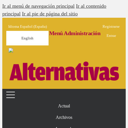
Ir al menú de navegación principal
Ir al contenido
principal
Ir al pie de página del sitio
Idioma
Español (España)
Registrarse
Menú Administración
Entrar
English
Actual
Archivos