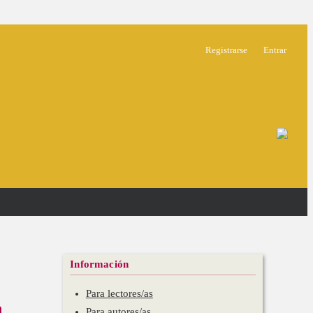
Registrarse
Entrar
Información
Para lectores/as
a
Para autores/as