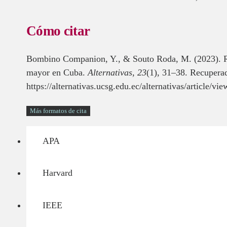
Cómo citar
Bombino Companion, Y., & Souto Roda, M. (2023). Rur
mayor en Cuba.
Alternativas
,
23
(1), 31–38. Recuperad
https://alternativas.ucsg.edu.ec/alternativas/article/vi
Más formatos de cita
APA
Harvard
IEEE