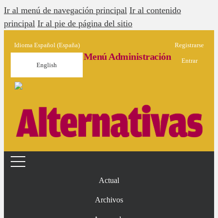
Ir al menú de navegación principal
Ir al contenido
principal
Ir al pie de página del sitio
Idioma
Español (España)
Registrarse
Menú Administración
Entrar
English
Actual
Archivos